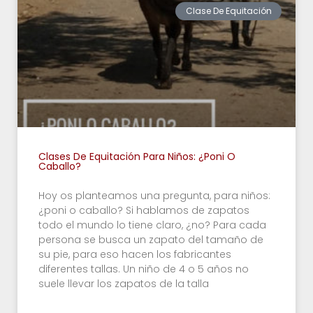
Clase De Equitación
Clases De Equitación Para Niños: ¿poni O
Caballo?
Hoy os planteamos una pregunta, para niños:
¿poni o caballo? Si hablamos de zapatos
todo el mundo lo tiene claro, ¿no? Para cada
persona se busca un zapato del tamaño de
su pie, para eso hacen los fabricantes
diferentes tallas. Un niño de 4 o 5 años no
suele llevar los zapatos de la talla