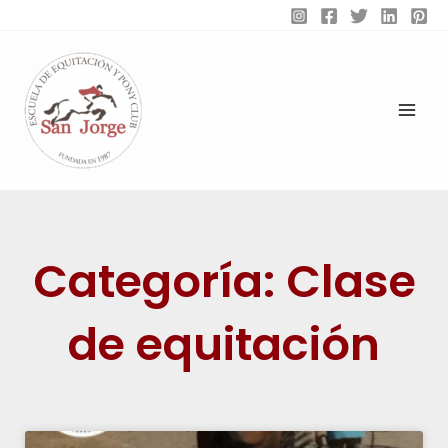
Ir
al
contenido
Categoría: Clase
de equitación
Página
Página
Página
Página