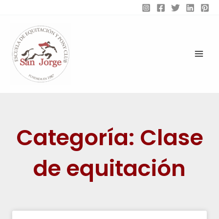
Ir
al
contenido
Categoría: Clase
de equitación
Página
Página
Página
Página