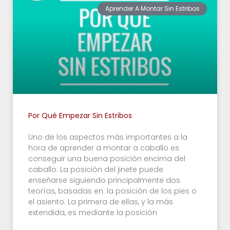
Aprender A Montar Sin Estribos
Por Qué Empezar Sin Estribos
Uno de los aspectos más importantes a la
hora de aprender a montar a caballo es
conseguir una buena posición encima del
caballo. La posición del jinete puede
enseñarse siguiendo principalmente dos
teorías, basadas en: la posición de los pies o
el asiento. La primera de ellas, y la más
extendida, es mediante la posición