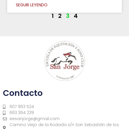
SEGUIR LEYENDO
1
2
3
4
Contacto
607 963 524
663 364 239
eesanjorge@gmail.com
Camino Viejo de la Rodada s/n San Sebastián de los