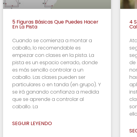
5 Figuras Básicas Que Puedes Hacer
4 S
En La Pista
Ca
Cuando se comienza a montar a
Ata
caballo, lo recomendable es
seg
empezar con clases en la pista. La
seg
pista es un espacio cerrado, donde
de
es más sencillo controlar a un
no
caballo. Las clases pueden ser
ha
particulares o en tanda (en grupo). Y
apl
se irá ganando confianza a medida
ins
que se aprende a controlar al
cla
caballo. La
son
ello
SEGUIR LEYENDO
SE