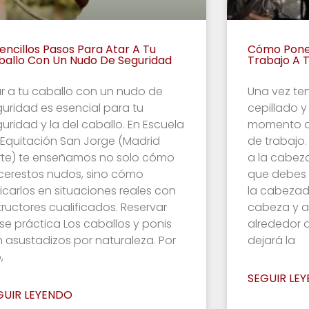
encillos Pasos Para Atar A Tu
Cómo Pone
ballo Con Un Nudo De Seguridad
Trabajo A 
r a tu caballo con un nudo de
Una vez te
uridad es esencial para tu
cepillado y 
uridad y la del caballo. En Escuela
momento d
 Equitación San Jorge (Madrid
de trabajo.
rte) te enseñamos no solo cómo
a la cabez
cerestos nudos, sino cómo
que debes 
icarlos en situaciones reales con
la cabezad
tructores cualificados. Reservar
cabeza y a
se práctica Los caballos y ponis
alrededor d
 asustadizos por naturaleza. Por
dejará la
,
SEGUIR LE
GUIR LEYENDO