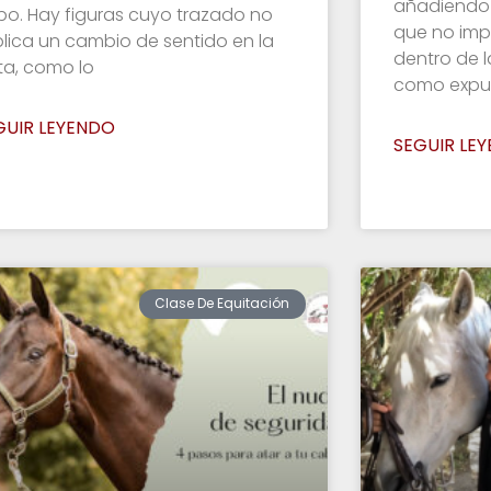
añadiendo 
bo. Hay figuras cuyo trazado no
que no imp
lica un cambio de sentido en la
dentro de la
ta, como lo
como expu
GUIR LEYENDO
SEGUIR LE
Clase De Equitación