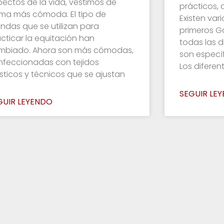
ectos de la vida, vestimos de
prácticos, 
rma más cómoda. El tipo de
Existen vario
ndas que se utilizan para
primeros G
cticar la equitación han
todas las di
mbiado. Ahora son más cómodas,
son específ
nfeccionadas con tejidos
Los diferen
sticos y técnicos que se ajustan
SEGUIR LE
GUIR LEYENDO