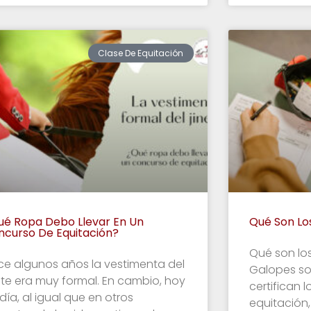
Clase De Equitación
ué Ropa Debo Llevar En Un
Qué Son Lo
ncurso De Equitación?
Qué son lo
ce algunos años la vestimenta del
Galopes s
ete era muy formal. En cambio, hoy
certifican 
día, al igual que en otros
equitación