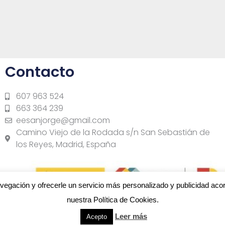
Contacto
607 963 524
663 364 239
eesanjorge@gmail.com
Camino Viejo de la Rodada s/n San Sebastián de
los Reyes, Madrid, España
navegación y ofrecerle un servicio más personalizado y publicidad aco
nuestra Política de Cookies.
iones de autoconsumo, con fuentes de energía renovable, 
Leer más
Acepto