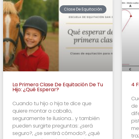
Clase De Equitación
La Primera Clase De Equitación De Tu
4 F
Hijo: ¿qué Esperar?
Cu
Cuando tu hijo o hija te dice que
de
quiere montar a caballo,
dif
seguramente te ilusiona… y también
pis
pueden surgirte preguntas: ¿será
me
seguro?, ¿se sentirá cómodo?, ¿qué
tra